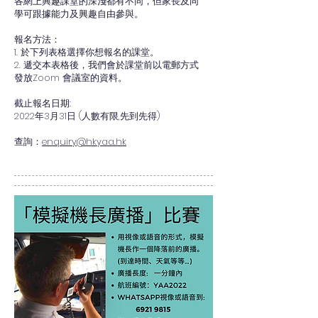
各網上興趣課堂的深淺都有不同，但家長及同
學可跟據能力及興趣自由參與。
報名方法：
1. 於下列表格選擇你想報名的課堂。
2. 遞交本表格後，我們會於課堂前以電郵方式
發放Zoom 會議室的資料。
截止報名日期:
2022年3月31日 (人數有限,先到先得)
查詢：
enquiry@hkyaa.hk