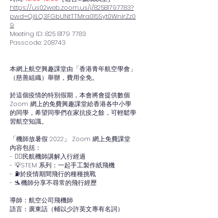
https://us02web.zoom.us/j/82581797783?
pwd=QjlLQ3FGbUNtTTMra015Syt0WnIrZz0
9
Meeting ID: 825 8179 7783
Passcode: 208743
本網上航空興趣課堂由「香港青年航空學會」
（慈善組織）舉辦，費用全免。
於這個疫情的特別假期，本會將會提供數個
Zoom 網上的免費興趣課堂給香港各中小學
的同學，希望同學們在家抗疫之餘，可輕鬆學
習航空知識。
「機師放暑假 2022」 Zoom 網上免費課堂
內容包括：
- 👨‍✈️民航機師講解入行經過
- 💡STEM 系列：一起手工製作紙飛機
- ⛽️於疫情期間飛行的種種挑戰
- 🛬機師分享不尋常的飛行經歷
導師：航空公司飛機師
語言：廣東話（輔以少許英文專有名詞）