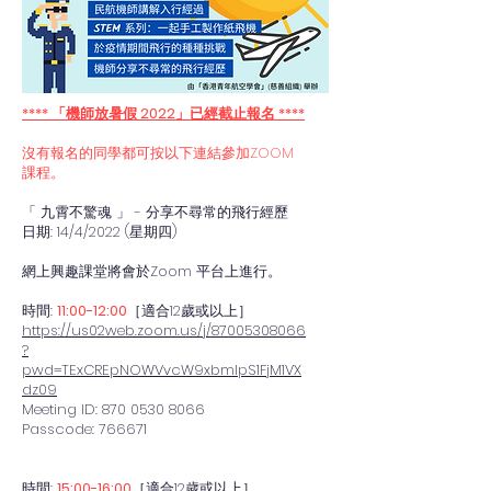
**** 「機師放暑假 2022」已經截止報名 ****
沒有報名的同學都可按以下連結參加ZOOM
課程。
「 九霄不驚魂 」 - 分享不尋常的飛行經歷
日期: 14/4/2022 (星期四)
網上興趣課堂將會於Zoom 平台上進行。
時間:
11:00-12:00
［適合12歲或以上］
https://us02web.zoom.us/j/87005308066
?
pwd=TExCREpNOWVvcW9xbmlpS1FjM1VX
dz09
Meeting ID: 870 0530 8066
Passcode: 766671
時間:
15:00-16:00
［適合12歲或以上］