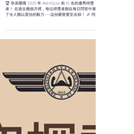
5月31日
AeroQuiz 2025
🏆 恭喜榮獲 2025 年 AeroQuiz 前 10 名的優秀得獎
者！ 在過去幾個月裡，每位得獎者都在每日問答中展現
了令人難以置信的毅力——這份榮譽實至名歸！ 🎉 同
時，也要對今天參加 CISACC 競賽的 16 支傑出學校隊
伍致以最熱烈的歡呼——每一支隊伍在今年的 AeroQuiz
和 CISACC 中都表現非常出色！