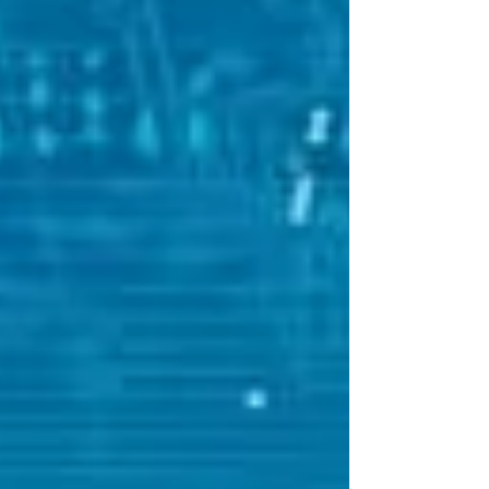
連結👇 https://forms.gle/h7yUFH22qYbxgrSj9 🚀
Details: This will be a Full day activity hosted by
current airline pilots. Morning session will cover
Aviation Lectures and han