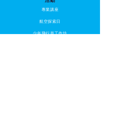
活動
專業講座
航空探索日
少年飛行員工作坊
JAEP 2021
航空公司夥伴及
冠名贊助商
聯繫我們